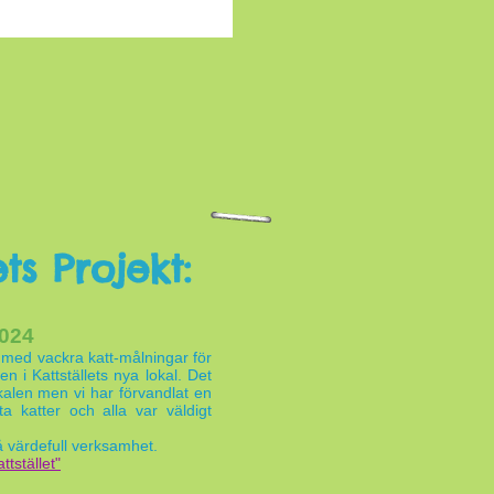
ts Projekt:
2024
ra med
vackra
katt-målningar för
n i Kattställets nya lokal. Det
okalen men vi har förvandlat en
ta katter och alla var väldigt
 så värdefull verksamhet.
ttstället"