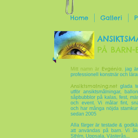
Home
Galleri
P
ANSIKTSM
PÅ BARN-
Evgénia
Mitt namn är
,
jag ä
professionell konstnär och lära
Ansiktsmalning.net
glada t
utför ansiktsmålningar, ballon
såpbubblor på kalas, fest, mä
och event. Vi målar fint, sn
och har många nöjda stamku
sedan 2005
Alla färger är testade & godk
att användas på barn. Vi åk
Sthlm, Uppsala, Västerås...