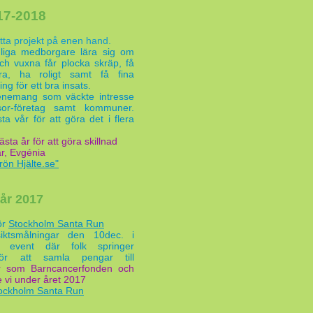
017-2018
tta projekt på enen hand.
nliga
medborgare
lära sig om
och vuxna får plocka skräp, få
ra, ha roligt samt få fina
g för ett bra insats.
venemang som väckte intresse
or-företag samt kommuner.
a vår för att göra det i flera
sta år för att göra skillnad
r, Evgénia
rön Hjälte.se"
år 2017
ör
Stockholm Santa Run
iktsmålningar den 10dec. i
y event där folk springer
för att samla pengar till
er som Barncancerfonden och
 vi under året 2017
ockholm Santa Run