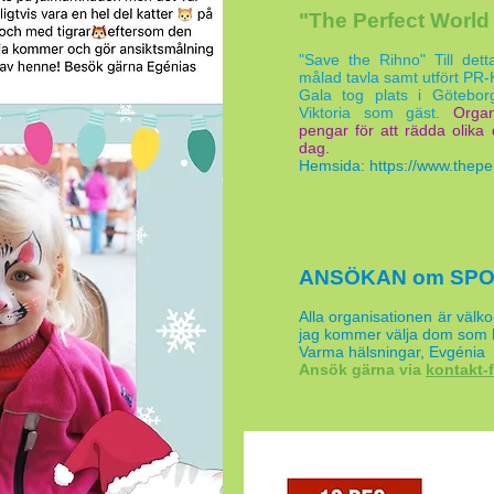
"The Perfect Worl
"Save the Rihno" Till det
målad tavla samt utfört PR
Gala tog plats i Götebo
Viktoria som gäst.
Organ
pengar för att rädda olika
dag.
Hemsida:
https://www.thepe
ANSÖKAN om SPO
Alla organisationen är väl
jag kommer välja dom som l
Varma hälsningar, Evgénia
Ansök gärna via
kontakt-