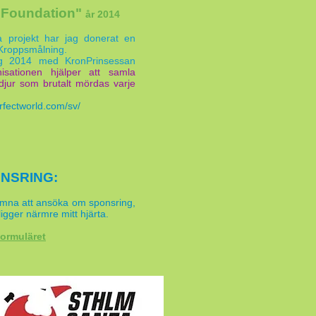
d Foundation"
år 2014
ta projekt har jag donerat en
-Kroppsmålning.
rg 2014 med KronPrinsessan
isationen hjälper att samla
 djur som brutalt mördas varje
rfectworld.com/sv/
NSRING:
komna att ansöka om sponsring,
igger närmre mitt hjärta.
formuläret