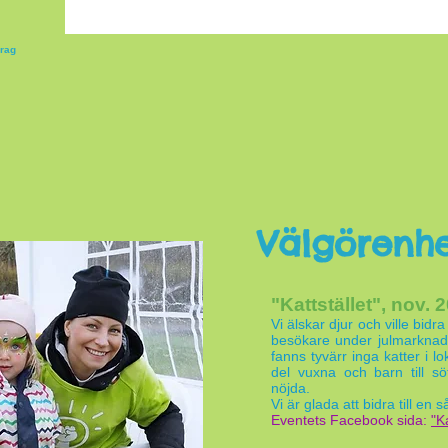
drag
Välgörenhe
"Kattstället", nov. 
Vi älskar djur och ville bid
besökare under
julmarknade
fanns tyvärr inga katter i l
del vuxna och barn till sö
nöjda.
Vi är glada att bidra till en
Eventets Facebook sida:
"Ka