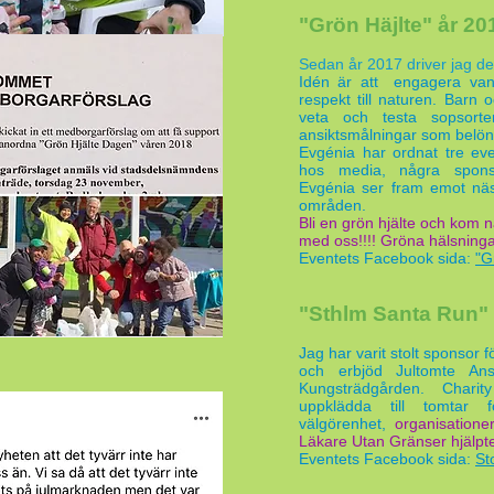
"Grön Häjlte" år 2
Sedan år 2017 driver jag de
Idén är att engagera va
respekt till naturen. Barn 
veta och testa sopsorte
ansiktsmålningar som belönin
Evgénia har ordnat tre e
hos media, några spons
Evgénia ser fram emot näst
områden.
Bli en grön hjälte och kom nä
med oss!!!! Gröna hälsninga
Eventets Facebook sida:
"G
"Sthlm Santa Run"
Jag har varit stolt sponsor f
och erbjöd Jultomte Ans
Kungsträdgården. Charit
uppklädda till tomtar 
välgörenhet,
organisation
Läkare Utan Gränser hjälpte
Eventets Facebook sida:
St