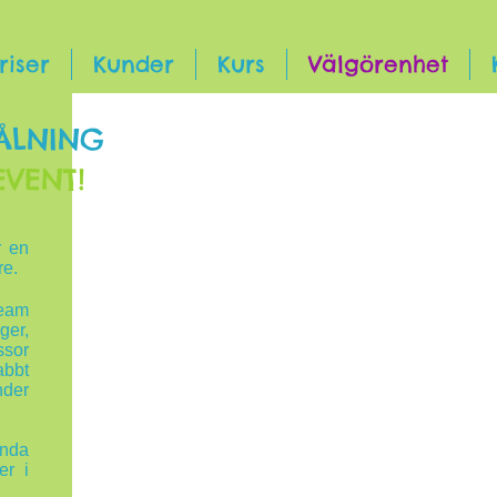
riser
Kunder
Kurs
Välgörenhet
ÅLNING
EVENT!
r en
re.
eam
ger,
ssor
abbt
nder
ända
er i